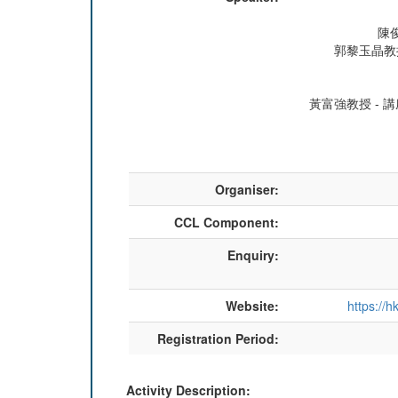
陳
郭黎玉晶教
黃富強教授 -
Organiser:
CCL Component:
Enquiry:
Website:
https:/
Registration Period:
Activity Description: