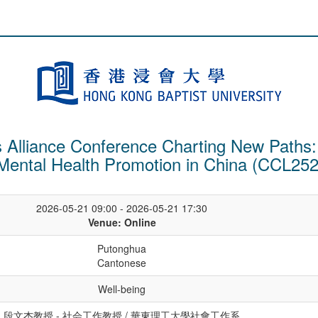
s Alliance Conference Charting New Paths:
Mental Health Promotion in China (CCL25
2026-05-21 09:00 - 2026-05-21 17:30
Venue: Online
Putonghua
Cantonese
Well-being
段文杰教授 - 社会工作教授 / 華東理工大學社會工作系